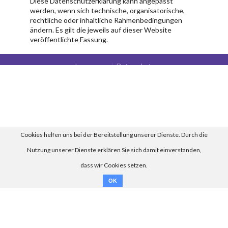
Diese Datenschutzerklärung kann angepasst
werden, wenn sich technische, organisatorische,
rechtliche oder inhaltliche Rahmenbedingungen
ändern. Es gilt die jeweils auf dieser Website
veröffentlichte Fassung.
Impressum
Datenschutz
© by 2026 Cockpit4me e. K. | c4m Engine Version 1.0.1
Cookies helfen uns bei der Bereitstellung unserer Dienste. Durch die
Nutzung unserer Dienste erklären Sie sich damit einverstanden,
dass wir Cookies setzen.
OK